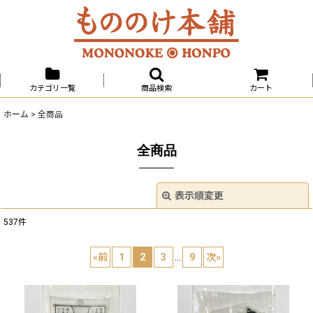
カテゴリ一覧
商品検索
カート
ホーム
>
全商品
全商品
表示順変更
閉じる
537
件
表示数
:
«
前
1
2
3
...
9
次
»
並び順
:
絞り込む