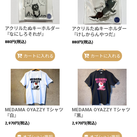
アクリルたぬキーホルダー
アクリルたぬキーホルダー
『なにしろそれが』
『けしからんやつだ』
880
円
(税込)
880
円
(税込)
カートに入れる
カートに入れる
MEDAMA OYAZZY Tシャツ
MEDAMA OYAZZY Tシャツ
『白』
『黒』
2,970
円
(税込)
2,970
円
(税込)