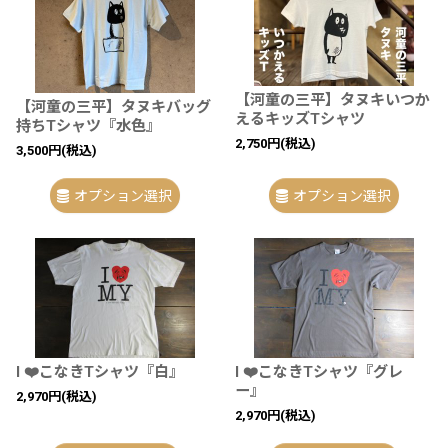
【河童の三平】タヌキいつか
【河童の三平】タヌキバッグ
えるキッズTシャツ
持ちTシャツ『水色』
2,750
円
(税込)
3,500
円
(税込)
オプション選択
オプション選択
I ❤️こなきTシャツ『白』
I ❤️こなきTシャツ『グレ
ー』
2,970
円
(税込)
2,970
円
(税込)