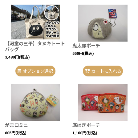
【河童の三平】タヌキトート
鬼太郎ポーチ
バッグ
550
円
(税込)
3,480
円
(税込)
オプション選択
カートに入れる
がま口ミニ
底はぎポーチ
605
円
(税込)
1,100
円
(税込)