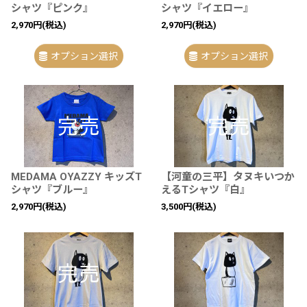
シャツ『ピンク』
シャツ『イエロー』
2,970
円
(税込)
2,970
円
(税込)
オプション選択
オプション選択
MEDAMA OYAZZY キッズT
【河童の三平】タヌキいつか
シャツ『ブルー』
えるTシャツ『白』
2,970
円
(税込)
3,500
円
(税込)