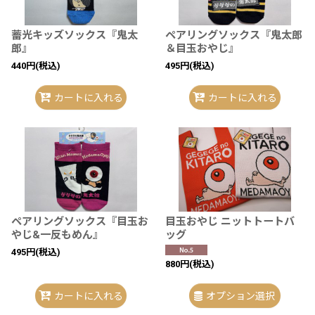
蓄光キッズソックス『鬼太
ペアリングソックス『鬼太郎
郎』
＆目玉おやじ』
440
円
(税込)
495
円
(税込)
カートに入れる
カートに入れる
ペアリングソックス『目玉お
目玉おやじ ニットトートバ
やじ&一反もめん』
ッグ
495
円
(税込)
880
円
(税込)
カートに入れる
オプション選択