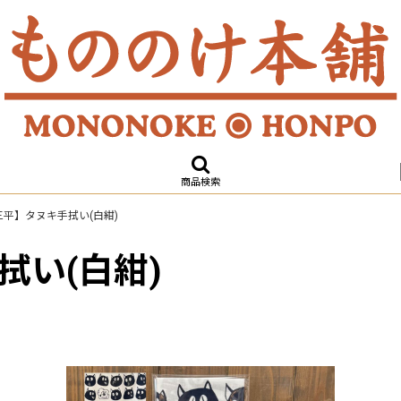
商品検索
平】タヌキ手拭い(白紺)
拭い(白紺)