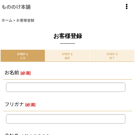
もののけ本舗
ホーム
>
お客様登録
お客様登録
STEP 1
STEP 2
STEP 3
入力
確認
完了
お名前
[
必須
]
フリガナ
[
必須
]