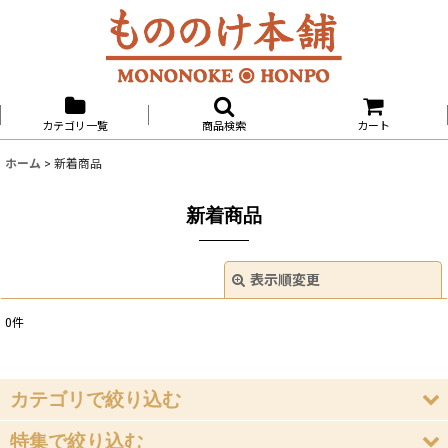
カテゴリ一覧
商品検索
カート
ホーム
>
新着商品
新着商品
表示順変更
閉じる
0
件
表示数
:
並び順
:
カテゴリで絞り込む
特集で絞り込む
絞り込む