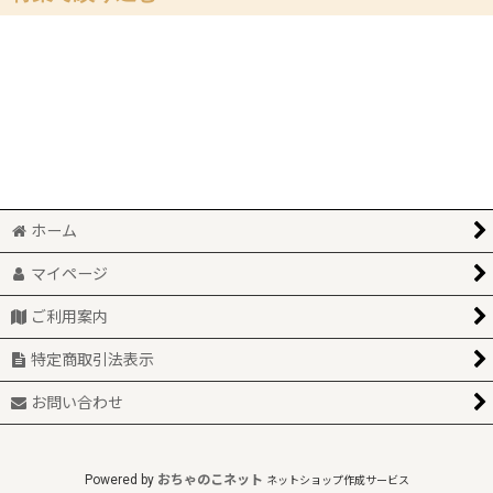
ゲゲゲの鬼太郎・水木作品関連
みんなで遊べる♪
妖怪神社グッズ
【自社別注】鬼太郎陶器各種
白バラ牛乳グッズ
鬼太郎本舗
ブロンズ像消しゴムフィギュア
サンリオコラボ
SUMIYA『妖怪土人形』
ホーム
河童の三平
山陰・ご当地限定グッズ
マイページ
新商品
境港特産品『弓浜絣(伯州綿)』
ご利用案内
再入荷
独自セレクト『おさかなグッズ』
特定商取引法表示
当店オリジナル缶バッジ
お問い合わせ
お土産『FOOD食品類』
Powered by
おちゃのこネット
ネットショップ作成サービス