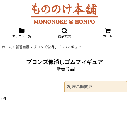
カテゴリ一覧
商品検索
カート
ホーム
>
新着商品
>
ブロンズ像消しゴムフィギュア
ブロンズ像消しゴムフィギュア
[
新着商品
]
表示順変更
閉じる
0
件
表示数
:
並び順
: