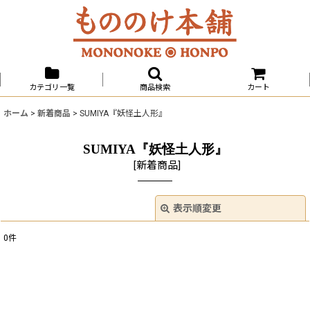
カテゴリ一覧
商品検索
カート
ホーム
>
新着商品
>
SUMIYA『妖怪土人形』
SUMIYA『妖怪土人形』
[
新着商品
]
表示順変更
閉じる
0
件
表示数
:
並び順
: