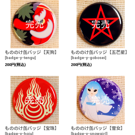
並び順
:
絞り込む
もののけ缶バッジ【天狗】
もののけ缶バッジ【五芒星】
[
badge-y-tengu
]
[
badge-y-gobosei
]
200
円
(税込)
200
円
(税込)
もののけ缶バッジ【宝珠】
もののけ缶バッジ【雪女】
[
badge-y-hoju
]
[
badge-y-snowgirl
]