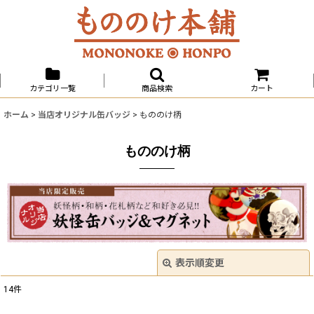
カテゴリ一覧
商品検索
カート
ホーム
>
当店オリジナル缶バッジ
>
もののけ柄
もののけ柄
表示順変更
閉じる
14
件
表示数
: