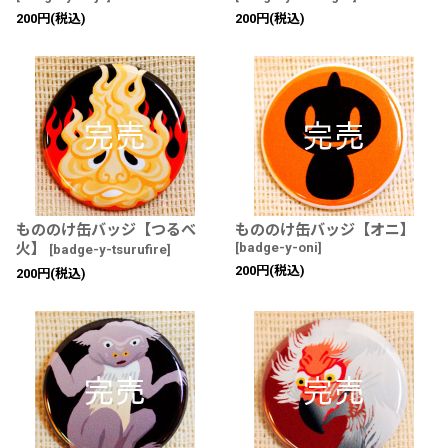
200
円
(税込)
200
円
(税込)
もののけ缶バッジ【つるべ
もののけ缶バッジ【オニ】
火】
[
badge-y-oni
]
[
badge-y-tsurufire
]
200
円
(税込)
200
円
(税込)