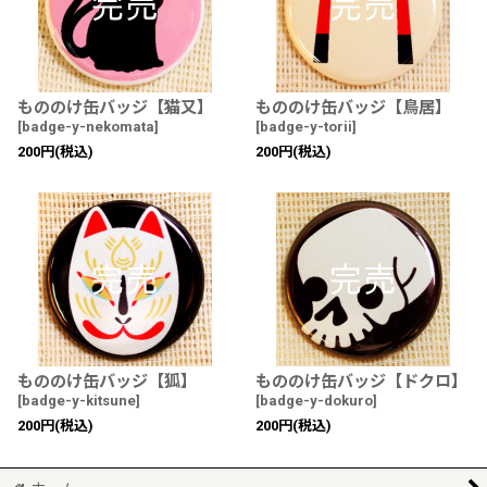
もののけ缶バッジ【猫又】
もののけ缶バッジ【鳥居】
[
badge-y-nekomata
]
[
badge-y-torii
]
200
円
(税込)
200
円
(税込)
もののけ缶バッジ【狐】
もののけ缶バッジ【ドクロ】
[
badge-y-kitsune
]
[
badge-y-dokuro
]
200
円
(税込)
200
円
(税込)