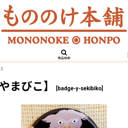
商品検索
こ】
やまびこ】
[
badge-y-sekibiko
]