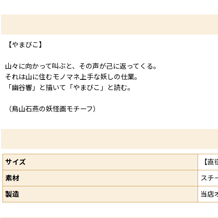
【やまびこ】
山々に向かって叫ぶと、その声が己に返ってくる。
それは山に住むモノマネ上手な妖しの仕業。
「幽谷響」と描いて「やまびこ」と読む。
（鳥山石燕の妖怪画モチーフ）
サイズ
【直
素材
スチ
製造
当店