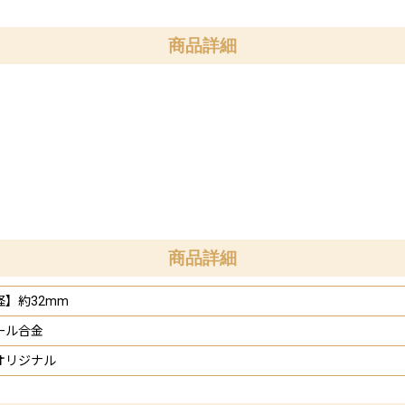
商品詳細
商品詳細
径】約32mm
ール合金
オリジナル