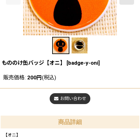
もののけ缶バッジ【オニ】
[
badge-y-oni
]
販売価格
:
200
円
(税込)
お問い合わせ
商品詳細
【オニ】