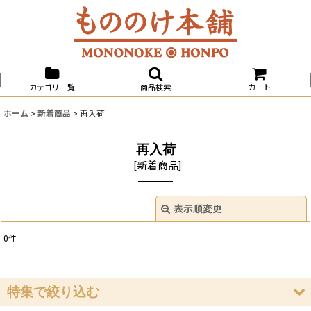
カテゴリ一覧
商品検索
カート
ホーム
>
新着商品
>
再入荷
再入荷
[
新着商品
]
表示順変更
閉じる
0
件
表示数
:
並び順
:
特集で絞り込む