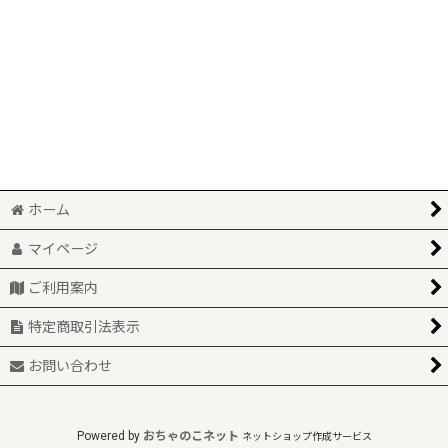
絞り込む
みんなで遊べる♪
【自社別注】鬼太郎陶器各種
鬼太郎本舗
サンリオコラボ
河童の三平
ホーム
新商品
マイページ
再入荷
ご利用案内
特定商取引法表示
お問い合わせ
Powered by
おちゃのこネット
ネットショップ作成サービス