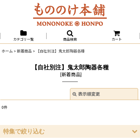
カテゴリ一覧
商品検索
カート
ホーム
>
新着商品
>
【自社別注】鬼太郎陶器各種
【自社別注】鬼太郎陶器各種
[
新着商品
]
表示順変更
閉じる
0
件
表示数
:
並び順
:
特集で絞り込む