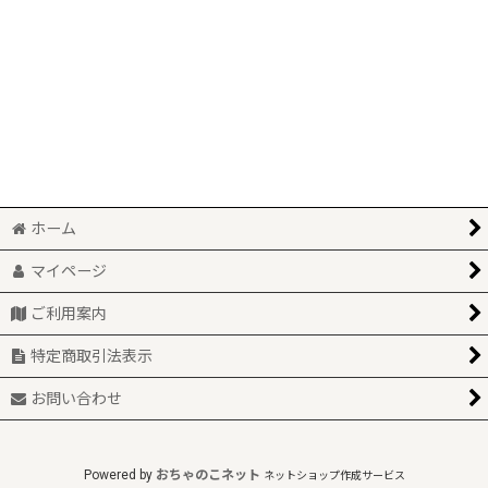
絞り込む
みんなで遊べる♪
【自社別注】鬼太郎陶器各種
鬼太郎本舗
サンリオコラボ
河童の三平
ホーム
新商品
マイページ
再入荷
ご利用案内
特定商取引法表示
お問い合わせ
Powered by
おちゃのこネット
ネットショップ作成サービス