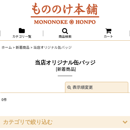
カテゴリ一覧
商品検索
カート
ホーム
>
新着商品
>
当店オリジナル缶バッジ
当店オリジナル缶バッジ
[
新着商品
]
表示順変更
閉じる
0
件
サブカテゴリ
:
表示数
:
カテゴリで絞り込む