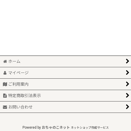
並び順
:
当店オリジナル缶バッジ (全商品)
もののけ柄
絞り込む
花札柄
ホーム
マイページ
ご利用案内
特定商取引法表示
お問い合わせ
Powered by
おちゃのこネット
ネットショップ作成サービス