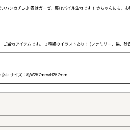
いハンカチ🍳♪ 表はガーゼ、裏はパイル生地です！ 赤ちゃんにも、お
 ご当地アイテムです。 ３種類のイラストあり！ (ファミリー、梨、砂丘)
✨ サイズ：約W257mm×H257mm