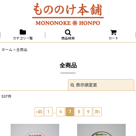
カテゴリ一覧
商品検索
カート
ホーム
>
全商品
全商品
表示順変更
閉じる
537
件
表示数
:
«
前
1
...
6
7
8
9
次
»
並び順
:
絞り込む