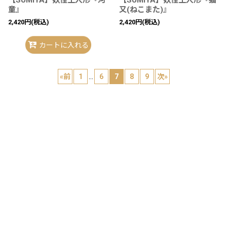
童』
又(ねこまた)』
2,420
円
(税込)
2,420
円
(税込)
カートに入れる
«
前
1
...
6
7
8
9
次
»