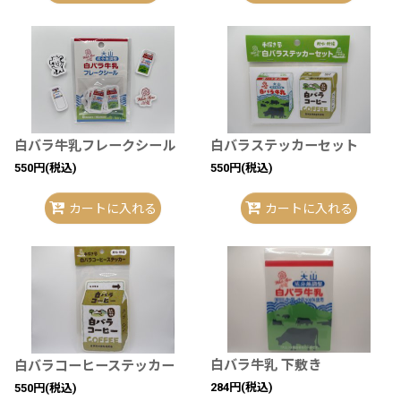
白バラ牛乳フレークシール
白バラステッカーセット
550
円
(税込)
550
円
(税込)
カートに入れる
カートに入れる
白バラ牛乳 下敷き
白バラコーヒーステッカー
284
円
(税込)
550
円
(税込)