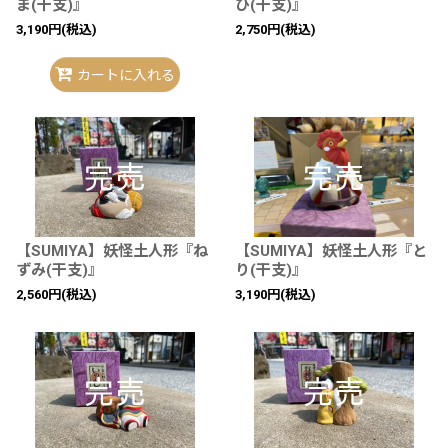
ま(干支)』
び(干支)』
3,190
円
(税込)
2,750
円
(税込)
カートに入れる
【SUMIYA】妖怪土人形『ね
【SUMIYA】妖怪土人形『と
ずみ(干支)』
り(干支)』
2,560
円
(税込)
3,190
円
(税込)