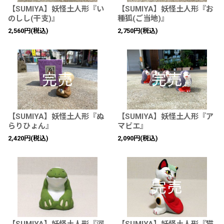
【SUMIYA】妖怪土人形『い
【SUMIYA】妖怪土人形『お
のしし(干支)』
種狐(ご当地)』
2,560
円
(税込)
2,750
円
(税込)
【SUMIYA】妖怪土人形『ぬ
【SUMIYA】妖怪土人形『ア
らりひょん』
マビエ』
2,420
円
(税込)
2,090
円
(税込)
【SUMIYA】妖怪土人形『河
【SUMIYA】妖怪土人形『猫