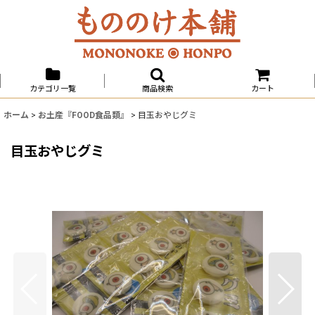
カテゴリ一覧
商品検索
カート
ホーム
>
お土産『FOOD食品類』
>
目玉おやじグミ
目玉おやじグミ