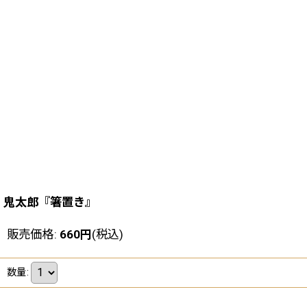
鬼太郎『箸置き』
販売価格
:
660
円
(税込)
数量
: