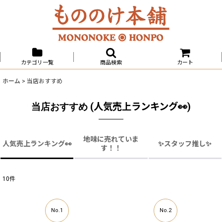
カテゴリ一覧
商品検索
カート
ホーム
>
当店おすすめ
(
人気売上ランキング👀
)
当店おすすめ
地味に売れていま
人気売上ランキング👀
✨スタッフ推し✨
す！！
10
件
No.1
No.2