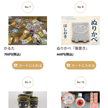
No.7
No.8
かるた
ぬりかべ『箸置き』
700
円
(税込)
660
円
(税込)
カートに入れる
カートに入れる
No.9
No.10