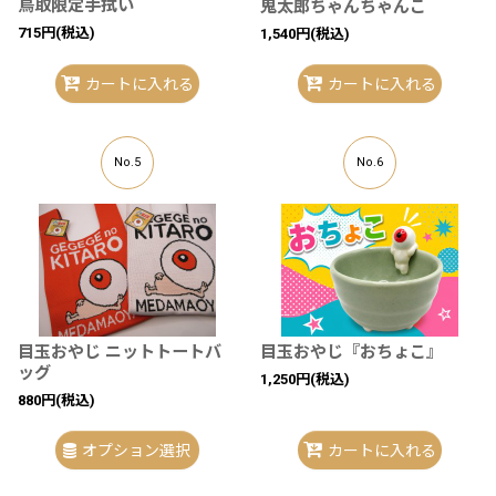
鳥取限定手拭い
鬼太郎ちゃんちゃんこ
715
円
(税込)
1,540
円
(税込)
カートに入れる
カートに入れる
No.5
No.6
目玉おやじ ニットトートバ
目玉おやじ『おちょこ』
ッグ
1,250
円
(税込)
880
円
(税込)
オプション選択
カートに入れる