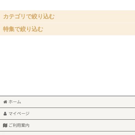
並び順
:
カテゴリで絞り込む
特集で絞り込む
ゲゲゲの鬼太郎・水木作品関連
みんなで遊べる♪
妖怪神社グッズ
【自社別注】鬼太郎陶器各種
白バラ牛乳グッズ
鬼太郎本舗
ブロンズ像消しゴムフィギュア
サンリオコラボ
SUMIYA『妖怪土人形』
河童の三平
山陰・ご当地限定グッズ
ホーム
新商品
境港特産品『弓浜絣(伯州綿)』
マイページ
再入荷
独自セレクト『おさかなグッズ』
ご利用案内