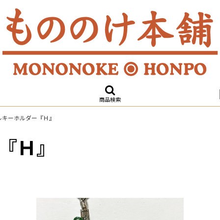
商品検索
ルキーホルダー『Ｈ』
『Ｈ』