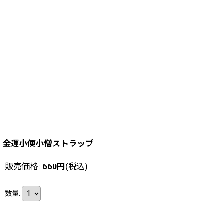
金運小便小僧ストラップ
販売価格
:
660
円
(税込)
数量
: