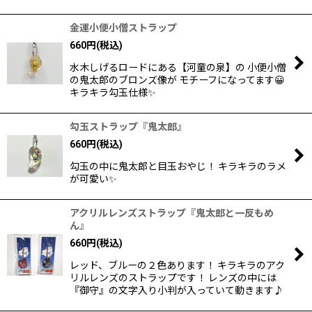
金運小便小僧ストラップ
660
円
(税込)
水木しげるロードにある【河童の泉】の 小便小僧
の鬼太郎のブロンズ像が モチーフになってます😀
キラキラ勾玉仕様✨
勾玉ストラップ『鬼太郎』
660
円
(税込)
勾玉の中に鬼太郎と目玉おやじ！ キラキラのラメ
が可愛い✨
アクリルレンズストラップ『鬼太郎と一反もめ
ん』
660
円
(税込)
レッド、ブルーの２色あります！ キラキラのアク
リルレンズのストラップです！ レンズの中には
『御守』の文字入り小判が入っていて動きます♪