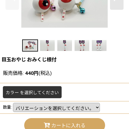
目玉おやじ おみくじ根付
販売価格
:
440
円
(税込)
カラー
を選択してください
数量
:
カートに入れる