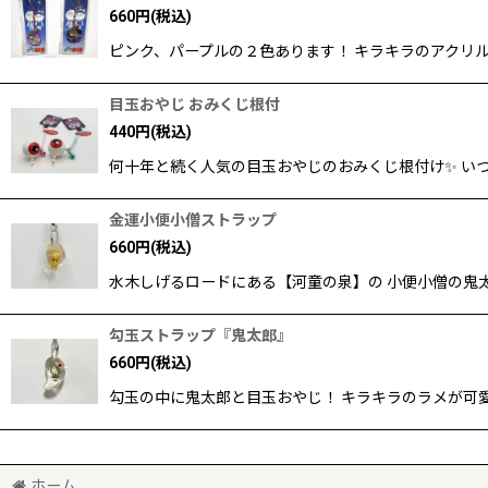
660
円
(税込)
ピンク、パープルの２色あります！ キラキラのアクリ
目玉おやじ おみくじ根付
440
円
(税込)
何十年と続く人気の目玉おやじのおみくじ根付け✨ い
金運小便小僧ストラップ
660
円
(税込)
水木しげるロードにある【河童の泉】の 小便小僧の鬼太
勾玉ストラップ『鬼太郎』
660
円
(税込)
勾玉の中に鬼太郎と目玉おやじ！ キラキラのラメが可
ホーム