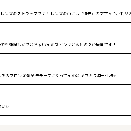
ルレンズのストラップです！ レンズの中には『御守』の文字入り小判が
つでも運試しができちゃいます♫ ピンクと水色の２色展開です！
郎のブロンズ像が モチーフになってます😀 キラキラ勾玉仕様✨
愛い✨