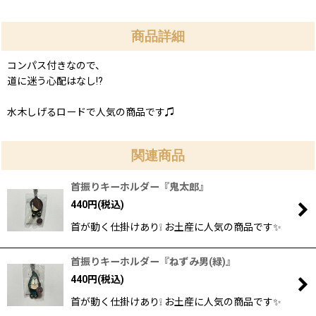
商品詳細
コンパス付きなので、
道に迷う心配はなし!?
水木しげるロードで人気の商品です♫
関連商品
首振りキーホルダー『鬼太郎』
440
円
(税込)
首が動く仕掛けあり❕ お土産に人気の商品です✨
首振りキーホルダー『ねずみ男(緑)』
440
円
(税込)
首が動く仕掛けあり❕ お土産に人気の商品です✨