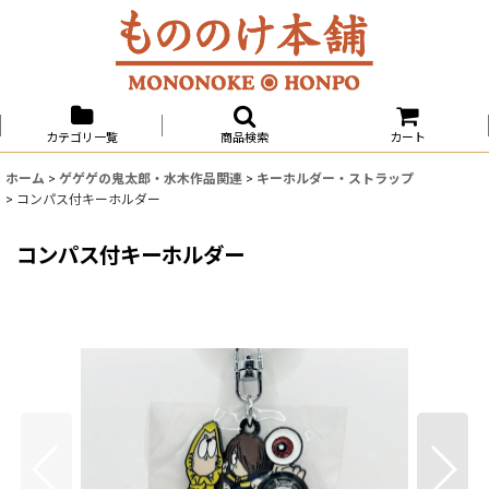
カテゴリ一覧
商品検索
カート
ホーム
>
ゲゲゲの鬼太郎・水木作品関連
>
キーホルダー・ストラップ
>
コンパス付キーホルダー
コンパス付キーホルダー