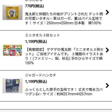
770
円
(税込)
鬼太郎と仲間たちの絵がプリントされた ドット柄
の可愛いタオル✨ 表はガーゼ、裏はパイル生地で
す！ サイズ：250mm×250mm 日本製 綿100％
ミニタオル３枚セット
1,100
円
(税込)
【鳥取限定】 ゲゲゲの鬼太郎 『ミニタオル３枚セ
ット』 ご当地アイテムです。 ３種類のイラストあ
り！ (ファミリー、梨、砂丘) 手のひらサイズで綿
100%
ジャガードハンカチ
1,100
円
(税込)
ふっくらとした厚手の生地です！ 丈夫で吸水力バ
ツグン👍✨ サイズ：約W257mm×H257mm