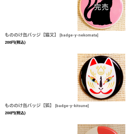
もののけ缶バッジ【猫又】
[
badge-y-nekomata
]
200
円
(税込)
もののけ缶バッジ【狐】
[
badge-y-kitsune
]
200
円
(税込)