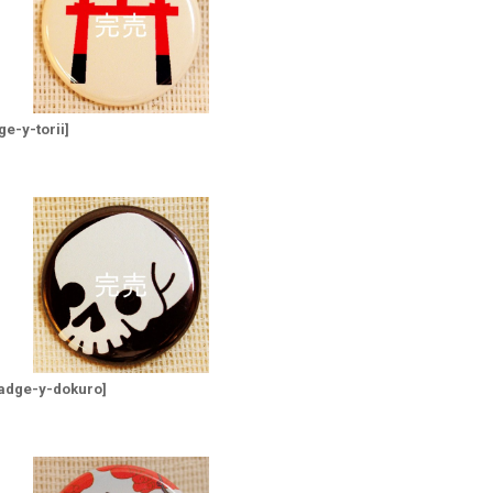
ge-y-torii
]
adge-y-dokuro
]