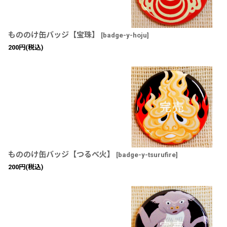
もののけ缶バッジ【宝珠】
[
badge-y-hoju
]
200
円
(税込)
もののけ缶バッジ【つるべ火】
[
badge-y-tsurufire
]
200
円
(税込)