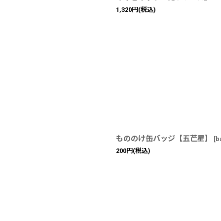
1,320
円
(税込)
もののけ缶バッジ【五芒星】
[
b
200
円
(税込)