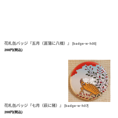
花札缶バッジ『五月（菖蒲に八橋）』
[
badge-w-h05
]
200
円
(税込)
花札缶バッジ『七月（萩に猪）』
[
badge-w-h07
]
200
円
(税込)