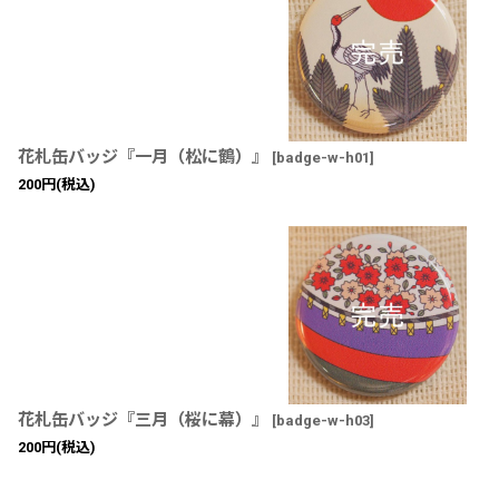
花札缶バッジ『一月（松に鶴）』
[
badge-w-h01
]
200
円
(税込)
花札缶バッジ『三月（桜に幕）』
[
badge-w-h03
]
200
円
(税込)