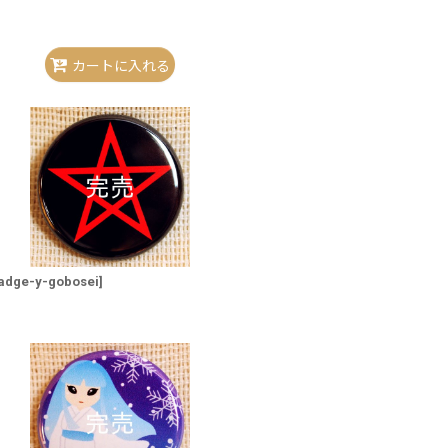
カートに入れる
adge-y-gobosei
]