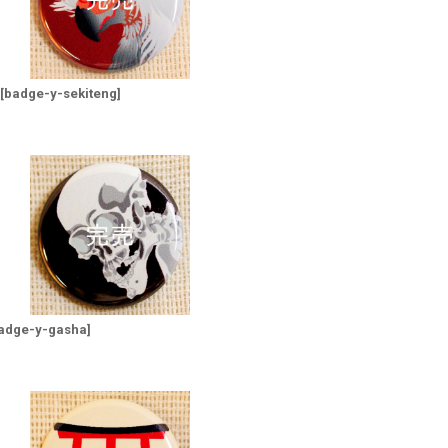
[
badge-y-sekiteng
]
adge-y-gasha
]