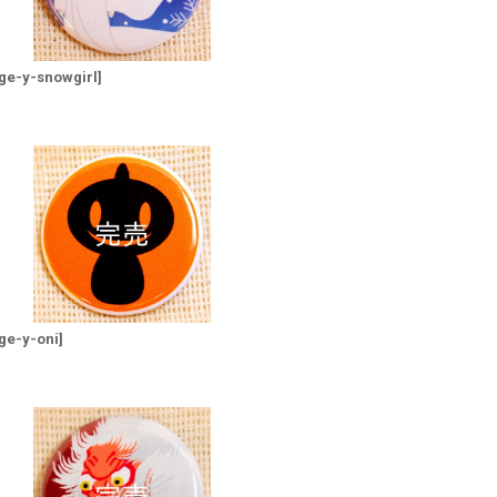
ge-y-snowgirl
]
ge-y-oni
]