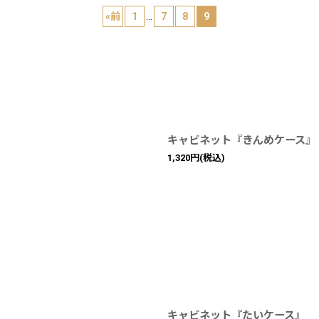
«
前
1
...
7
8
9
絞り込む
キャビネット『きんめケース』
1,320
円
(税込)
キャビネット『たいケース』