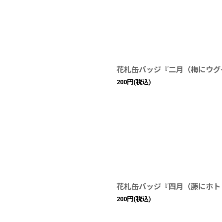
花札缶バッジ『二月（梅にウグ
200
円
(税込)
花札缶バッジ『四月（藤にホト
200
円
(税込)