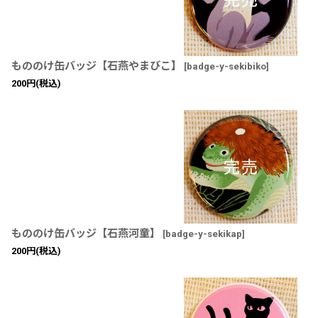
もののけ缶バッジ【石燕やまびこ】
[
badge-y-sekibiko
]
200
円
(税込)
もののけ缶バッジ【石燕河童】
[
badge-y-sekikap
]
200
円
(税込)