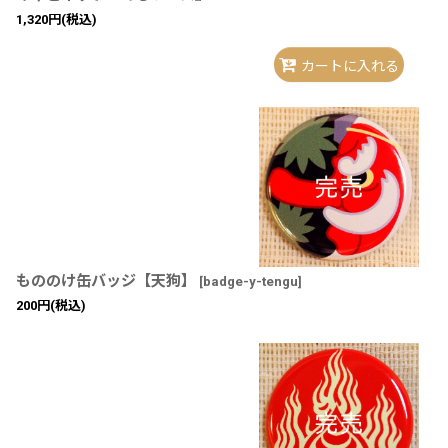
1,320
円
(税込)
カートに入れる
もののけ缶バッジ【天狗】
[
badge-y-tengu
]
200
円
(税込)