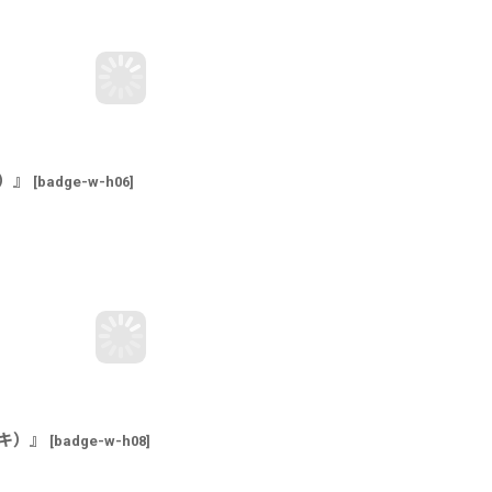
）』
[
badge-w-h06
]
キ）』
[
badge-w-h08
]