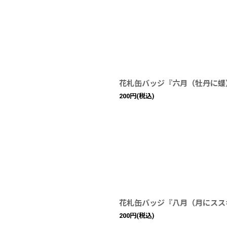
花札缶バッジ『六月（牡丹に蝶
200
円
(税込)
花札缶バッジ『八月（月にスス
200
円
(税込)