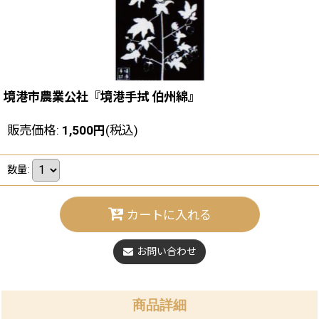
境港市農業公社『境港手拭 伯州綿』
販売価格
:
1,500
円
(税込)
数量
:
カートに入れる
お問い合わせ
商品詳細