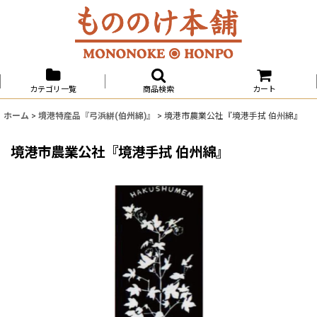
カテゴリ一覧
商品検索
カート
ホーム
>
境港特産品『弓浜絣(伯州綿)』
>
境港市農業公社『境港手拭 伯州綿』
境港市農業公社『境港手拭 伯州綿』