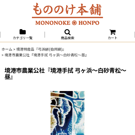
カテゴリ一覧
商品検索
カート
ホーム
>
境港特産品『弓浜絣(伯州綿)』
>
境港市農業公社『境港手拭 弓ヶ浜〜白砂青松〜昼』
境港市農業公社『境港手拭 弓ヶ浜〜白砂青松〜
昼』