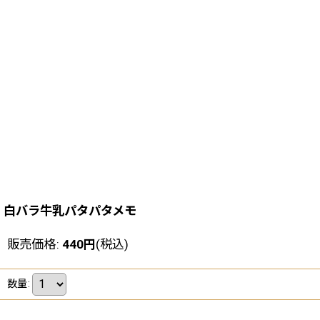
白バラ牛乳パタパタメモ
販売価格
:
440
円
(税込)
数量
: