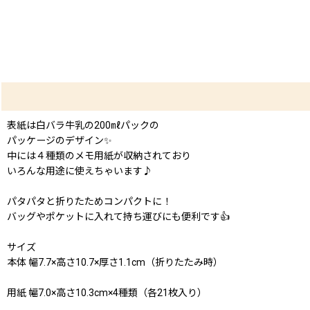
表紙は白バラ牛乳の200㎖パックの
パッケージのデザイン✨
中には４種類のメモ用紙が収納されており
いろんな用途に使えちゃいます♪
パタパタと折りたためコンパクトに！
バッグやポケットに入れて持ち運びにも便利です👍
サイズ
本体 幅7.7×高さ10.7×厚さ1.1cm（折りたたみ時）
用紙 幅7.0×高さ10.3cm×4種類（各21枚入り）