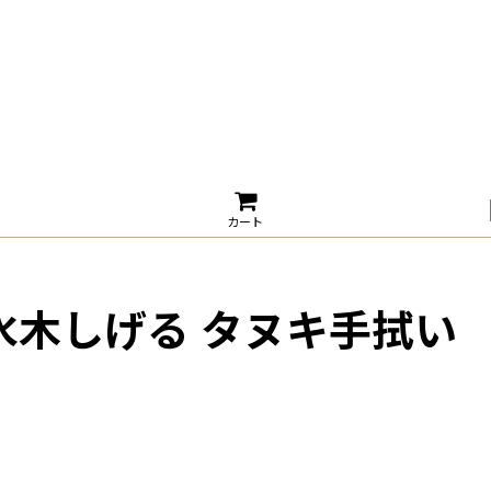
カート
水木しげる タヌキ手拭い