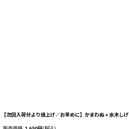
【次回入荷分より値上げ／お早めに】かまわぬ × 水木しげ
販売価格
:
1,650
円
(税込)