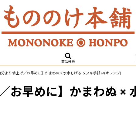
商品検索
分より値上げ／お早めに】かまわぬ × 水木しげる タヌキ手拭い(オレンジ)
お早めに】かまわぬ × 