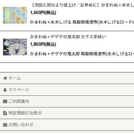
【次回入荷分より値上げ／お早めに】かまわぬ × 水木し
1,650
円
(税込)
かまわぬ × 水木しげる 鳥取県境港市(水木しげるロー
かまわぬ × ゲゲゲの鬼太郎 カラス手拭い
1,850
円
(税込)
かまわぬ × ゲゲゲの鬼太郎 鳥取県境港市(水木しげる
ホーム
マイページ
ご利用案内
特定商取引法表示
お問い合わせ