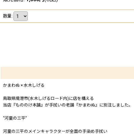
数量
:
かまわぬ × 水木しげる
鳥取県境港市(水木しげるロード内)に店を構える
当店『もののけ本舗』が手拭いの老舗『かまわぬ』に別注しました。
“河童の三平”
河童の三平のメインキャラクターが全面の手染め手拭い