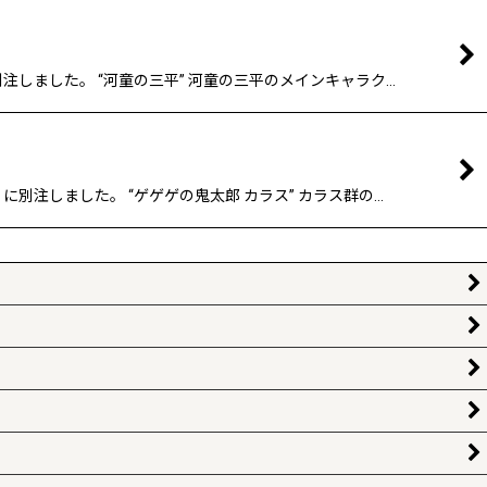
注しました。 “河童の三平” 河童の三平のメインキャラク…
別注しました。 “ゲゲゲの鬼太郎 カラス” カラス群の…